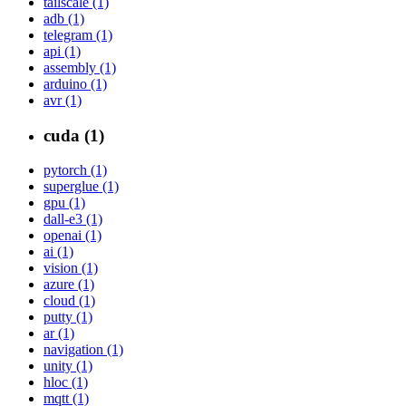
tailscale (1)
adb (1)
telegram (1)
api (1)
assembly (1)
arduino (1)
avr (1)
cuda (1)
pytorch (1)
superglue (1)
gpu (1)
dall-e3 (1)
openai (1)
ai (1)
vision (1)
azure (1)
cloud (1)
putty (1)
ar (1)
navigation (1)
unity (1)
hloc (1)
mqtt (1)